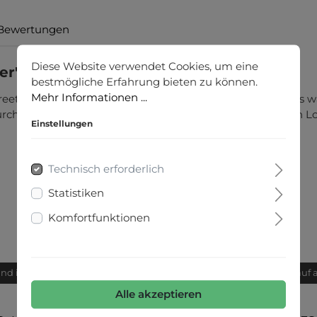
Bewertungen
Diese Website verwendet Cookies, um eine
er"
bestmögliche Erfahrung bieten zu können.
Mehr Informationen ...
 Street One, der mit seinem Stehkragen angenehm den Hals
urch die Melangeoptik bekommt die Unifarbe einen tollen Lo
Einstellungen
Technisch erforderlich
Statistiken
Komfortfunktionen
and innerhalb von 24h
Bequemer Kauf 
Alle akzeptieren