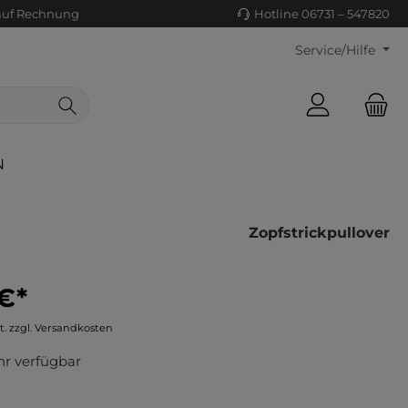
auf Rechnung
Hotline 06731 – 547820
Service/Hilfe
N
Zopfstrickpullover
€*
ls/Tücher
ko
t. zzgl. Versandkosten
uhe
tiges
r verfügbar
ts
ls