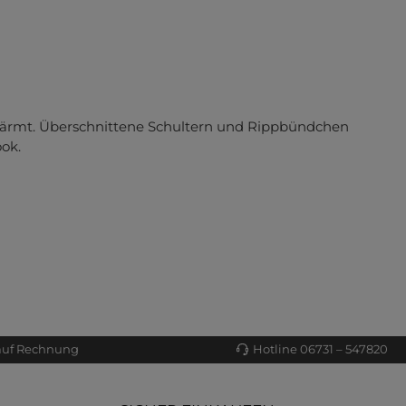
 wärmt. Überschnittene Schultern und Rippbündchen
ok.
auf Rechnung
Hotline 06731 – 547820