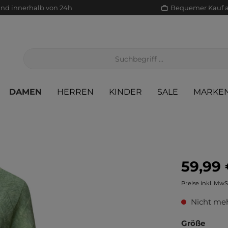
and innerhalb von 24h
Bequemer Kauf 
DAMEN
HERREN
KINDER
SALE
MARKE
59,99 
Jacken/Mäntel
Scha
Sak
Röcke
Preise inkl. MwS
Jeans
Sch
Sons
Jacken/Mäntel
Nicht meh
Pullover/Strickjacken
Shir
Scha
Pullover/Strickjacken
Größe