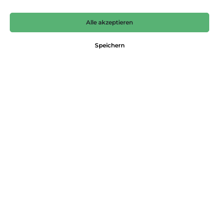
Anrede*
Alle akzeptieren
Speichern
Vorname*
Nachname*
Neue E-Mail-Adresse*
Passwort*
Das Passwort muss mindestens 8 Zeichen lang sein.
Ihre Adresse