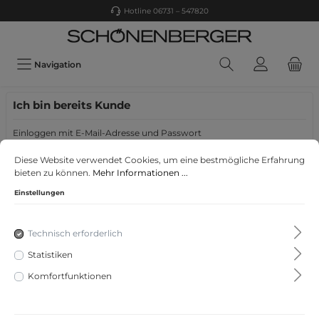
Hotline 06731 – 547820
Navigation
Ich bin bereits Kunde
Einloggen mit E-Mail-Adresse und Passwort
Ihre E-Mail-Adresse
Diese Website verwendet Cookies, um eine bestmögliche Erfahrung
bieten zu können.
Mehr Informationen ...
Einstellungen
Ihr Passwort
Technisch erforderlich
Ich habe mein Passwort vergessen.
Statistiken
Komfortfunktionen
Anmelden
Ich bin Neukunde