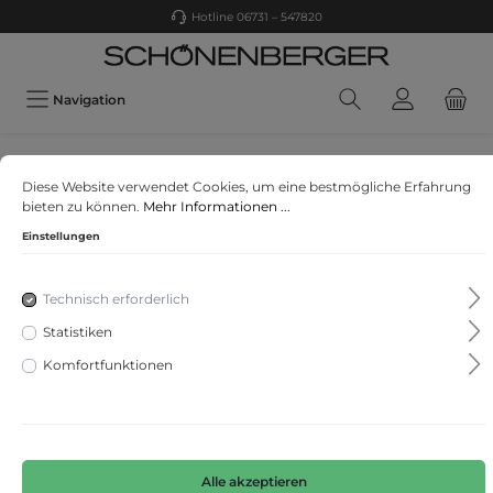
Hotline 06731 – 547820
Navigation
SAMOON
Diese Website verwendet Cookies, um eine bestmögliche Erfahrung
JACKE JEANS GEWEBE
bieten zu können.
Mehr Informationen ...
Einstellungen
Technisch erforderlich
Statistiken
Komfortfunktionen
Alle akzeptieren