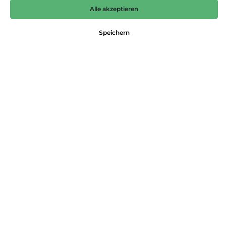
Alle akzeptieren
Speichern
5-Pocket Jeans mit Nieten-Dekor Betty
Jeans
119,99 €*